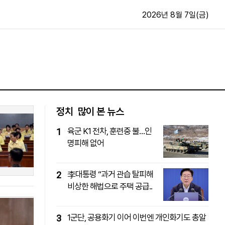
2026년 8월 7일(금)
문화·스포츠
최신
전체
방송
지면보기
가요
구독신청
정치
많이 본 뉴스
영화
First Edition
육군 K1 전차, 훈련중 불…인
1
문화
후원하기
명피해 없어
카
종교
제보24시
스포츠
알립니다
李대통령 “과거 관습 탈피해
2
여행
비상한 해법으로 주택 공급..
1군단, 공용화기 이어 이번엔 개인화기도 총알
3