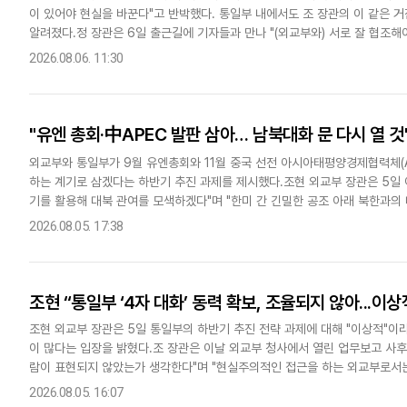
이 있어야 현실을 바꾼다"고 반박했다. 통일부 내에서도 조 장관의 이 같은 
다국어뉴스
ENGLISH
Tiếng Việt
中文
알려졌다.정 장관은 6일 출근길에 기자들과 만나 "(외교부와) 서로 잘 협조
'평화가 밥', '평화가 경제'라고 강조했다. 메아리 없는 함성처..
2026.08.06. 11:30
"유엔 총회·中APEC 발판 삼아… 남북대화 문 다시 열 것
외교부와 통일부가 9월 유엔총회와 11월 중국 선전 아시아태평양경제협력체(A
하는 계기로 삼겠다는 하반기 추진 과제를 제시했다.조현 외교부 장관은 5일
기를 활용해 대북 관여를 모색하겠다"며 "한미 간 긴밀한 공조 아래 북한과의 
단'을 시작으로 단계적 비핵화 논..
2026.08.05. 17:38
조현 “통일부 ‘4자 대화’ 동력 확보, 조율되지 않아...이상
조현 외교부 장관은 5일 통일부의 하반기 추진 전략 과제에 대해 "이상적"
이 많다는 입장을 밝혔다.조 장관은 이날 외교부 청사에서 열린 업무보고 사후
람이 표현되지 않았는가 생각한다"며 "현실주의적인 접근을 하는 외교부로서는
아닌가라는 생각을 한다"고 밝혔다.통일부는 이날 이재명 대통령에게 하..
2026.08.05. 16:07