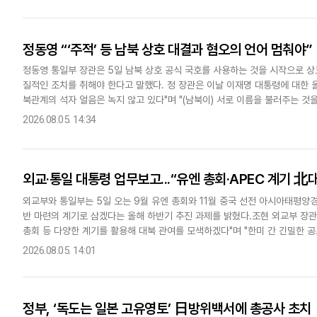
정동영 “‘주적’ 등 남북 상호 대결과 혐오의 언어 멈춰야”
정동영 통일부 장관은 5일 남북 상호 공식 국호를 사용하는 것을 시작으로 상
질적인 조치를 취해야 한다고 말했다. 정 장관은 이날 이재명 대통령에 대한 
북관계의 석자 얼음은 녹지 않고 있다"며 "(남북이) 서로 이름을 불러주는 것을
어는 멈춰야 한다"고 강조했다.이재명 대통령은 정 장관의 남..
2026.08.05. 14:34
외교·통일 대통령 업무보고...“유엔 총회·APEC 계기 北
외교부와 통일부는 5일 오는 9월 유엔 총회와 11월 중국 선전 아시아태평양
반 마련의 계기로 삼겠다는 올해 하반기 추진 과제를 밝혔다.조현 외교부 장관
총회 등 다양한 계기를 활용해 대북 관여를 모색하겠다"며 "한미 간 긴밀한 
지속하는 한편 '중단'을 시작으로 하는 단계적 비핵화 논의..
2026.08.05. 14:01
정부, ‘독도는 일본 고유영토’ 日방위백서에 총공사 초치