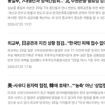
통일부, 7대종단과 정책간담회...“北 주권존중 중요성 강
김남중 통일부 차관은 29일 7대 종단들과 만나 한반도 평화공존을 위한 북한
·개신교·천주교·원불교·천도교·유교·한국민족종교협의회 관계자 10여 명이 
에 대한 국민적 공감대를 확산하는 데 있어 종교계가 중요한 역할을 할 수 있다
간담회에 이어 통일부와 종교계가 정례적 소통을 이어가기로 한 데..
2026.07.29. 19:21
외교부, 日공관과 지진 상황 점검...“한국인 피해 접수 없
외교부는 29일 일본 구마모토현에서 발생한 규모 7.1 지진에 따른 한국인 
주성 해외안전기획관 주재로 주후쿠오카총영사관과 본부-공관 합동 상황점검회
민의 안전 대책을 점검했다.주후쿠오카총영사관은 "29일 16시 기준 우리 국
및 동포사회와 지속적으로 접촉해 상황을 면밀히 모니터링하고 안전공지를..
2026.07.29. 17:36
美-사우디 원자력 협정, 韓에 호재?...“‘농축’ 아닌 ‘상업
미국과 사우디아라비아가 최근 체결한 원자력협력협정이 한미 원자력협상에 어
국과 사우디 간 협정이 상업협력에 방점을 두고 있다며 이번 협정을 통해 사우
것으로 보고 있다.외교부 당국자는 28일 기자들과 만나 "미국 에너지부는 미