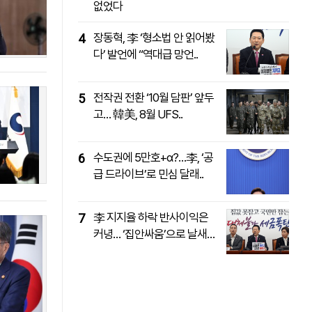
없었다
패밀리사이트
마켓파워
아투TV
대학동문골프최강전
장동혁, 李 ‘형소법 안 읽어봤
4
다’ 발언에 “역대급 망언..
전작권 전환 ‘10월 담판’ 앞두
5
고… 韓美, 8월 UFS..
수도권에 5만호+α?…李, ‘공
6
급 드라이브’로 민심 달래..
李 지지율 하락 반사이익은
7
커녕… ‘집안싸움’으로 날새
는..