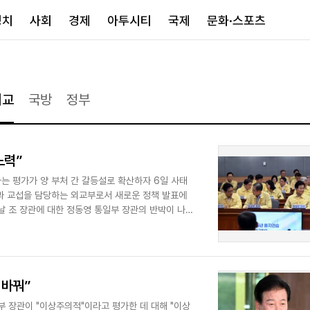
정치
사회
경제
아투시티
국제
문화·스포츠
경제
아투시티
국제
외교
국방
정부
경제일반
종합
세계일반
정책
메트로
아시아·호주
금융·증권
경기·인천
북미
노력”
산업
세종·충청
중남미
는 평가가 양 부처 간 갈등설로 확산하자 6일 사태
IT·과학
영남
유럽
국과 교섭을 담당하는 외교부로서 새로운 정책 발표에
부동산
호남
중동·아프리
날 조 장관에 대한 정동영 통일부 장관의 반박이 나온
유통
강원
중기·벤처
제주
 바꿔”
인스타그램
 장관이 "이상주의적"이라고 평가한 데 대해 "이상