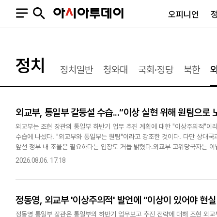
오피니언
오피니언
정치
사회
정치
정치일반
청와대
국회·정당
북한
사설
정치일반
사회일반
칼럼·기고
청와대
사건·사고
기자의 눈
국회·정당
법원·검찰
외교부, 통일부 갈등설 수습...“이상 실현 위해 원팀으로 
피플
북한
교육·행정
외교부는 조현 장관의 통일부 하반기 업무 추진 계획에 대한 "이상주의적"이라
외교
노동·복지·환경
수습에 나섰다. "외교부와 통일부는 원팀"이라고 강조한 것이다. 다만 상대
국방
보건·의학
앞선 정부 내 조율은 필요하다는 입장도 거듭 밝혔다.외교부 고위당국자는 이
정부
직후 기자들과 만나 "(조 장관이) 오해가 있다면 잘 풀어드리라는..
2026.08.06. 17:18
정동영, 외교부 '이상주의적' 발언에 “이상이 있어야 현실
SNS
뉴스스탠드
네이버블로그
아투TV(유튜브)
페이스북
정동영 통일부 장관은 통일부의 하반기 업무보고 추진 전략에 대해 조현 외교부