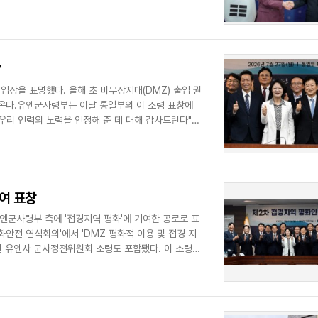
”
입장을 표명했다. 올해 초 비무장지대(DMZ) 출입 권
온다.유엔군사령부는 이날 통일부의 이 소령 표창에
우리 인력의 노력을 인정해 준 데 대해 감사드린다"며
기여 표창
유엔군사령부 측에 '접경지역 평화'에 기여한 공로로 표
안전 연석회의'에서 'DMZ 평화적 이용 및 접경 지
성빈 유엔사 군사정전위원회 소령도 포함됐다. 이 소령은