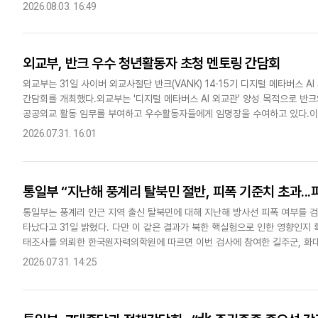
반에도 미치지 못하는 수준이다. 정부가 한국 입국 탈북민..
2026.08.03. 16:49
외교부, 반크 우수 청년활동자 초청 멘토링 간담회
외교부는 31일 사이버 외교사절단 반크(VANK) 14·15기 디지털 메타버스 
간담회를 개최했다.외교부는 '디지털 메타버스 AI 외교관' 양성 목적으로 반크와
공공외교 활동 임무를 부여하고 우수활동자들에게 임명장을 수여하고 있다.이번
문화를 알리는 자료를 제작하고 메타버스 플랫폼에 이..
2026.07.31. 16:01
통일부 “지난해 풍계리 탈북민 절반, 피폭 기준치 초과...
통일부는 풍계리 인근 지역 출신 탈북민에 대해 지난해 방사선 피폭 여부를 
타났다고 31일 밝혔다. 다만 이 같은 결과가 북한 핵실험으로 인한 영향인지
태조사를 의뢰한 한국원자력의학원에 따르면 이번 검사에 참여한 길주군, 화대군,
출신 탈북민 59명의 안정형 염색체 이상 검사 결과 26명에서..
2026.07.31. 14:25