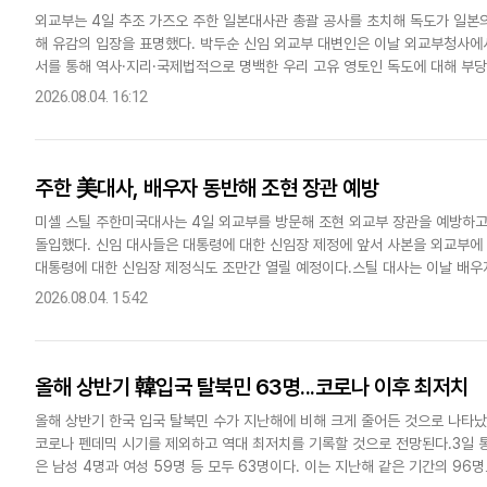
외교부는 4일 추조 가즈오 주한 일본대사관 총괄 공사를 초치해 독도가 일본
해 유감의 입장을 표명했다. 박두순 신임 외교부 대변인은 이날 외교부청사에
서를 통해 역사·지리·국제법적으로 명백한 우리 고유 영토인 독도에 대해 부
이를 즉각 철회할 것을 촉구한다"고 밝혔다.박 대변인은 "일본 정부의..
2026.08.04. 16:12
주한 美대사, 배우자 동반해 조현 장관 예방
미셸 스틸 주한미국대사는 4일 외교부를 방문해 조현 외교부 장관을 예방하
돌입했다. 신임 대사들은 대통령에 대한 신임장 제정에 앞서 사본을 외교부에 
대통령에 대한 신임장 제정식도 조만간 열릴 예정이다.스틸 대사는 이날 배우
을 예방하고 한미 관계 발전 방안에 대한 의견을 교환했다. 이 자리에서..
2026.08.04. 15:42
올해 상반기 韓입국 탈북민 63명...코로나 이후 최저치
올해 상반기 한국 입국 탈북민 수가 지난해에 비해 크게 줄어든 것으로 나타났
코로나 펜데믹 시기를 제외하고 역대 최저치를 기록할 것으로 전망된다.3일 
은 남성 4명과 여성 59명 등 모두 63명이다. 이는 지난해 같은 기간의 96명