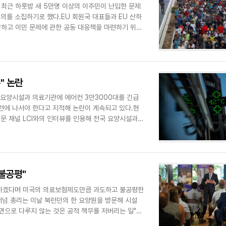
 최근 하룻밤 새 5만명 이상의 이주민이 난입한 문제
회의를 소집하기로 했다.EU 회원국 대표들과 EU 산하
합하고 이민 문제에 관한 공동 대응책을 마련하기 위해
" 논란
 요양시설과 의료기관에 에어컨 3만3000대를 긴급
련에 나서야 한다고 지적해 논란이 계속되고 있다.현
문 채널 LCI와의 인터뷰를 인용해 전국 요양시설과
불공평"
개편하겠다며 미국의 의료보험제도만큼 과도하고 불공평한
넘 총리는 이날 북런던의 한 요양원을 방문해 시설
면으로 다루지 않는 것은 공적 책무를 저버리는 일"이