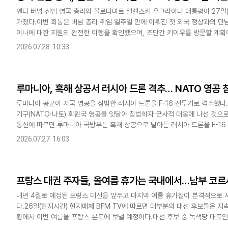
앤디 버넘 신임 영국 총리와 볼로디미르 젤렌스키 우크라이나 대통령이 27일
가졌다.이번 회동은 버넘 총리 취임 일주일 만에 이뤄진 첫 외국 정상과의 만
이나에 대한 지원의 완전한 이행을 확인했으며, 조만간 키이우를 방문할 계획
시아의 공격에 대응하기 위해 탄도미사일 요격기 추가 확보 방안과 공동..
2026.07.28. 10:33
루마니아, 흑해 상공서 러시아 드론 격추… NATO 영공 
루마니아 공군이 자국 영공을 침범한 러시아 드론을 F-16 전투기로 격추했다
기구(NATO·나토) 회원국 영공을 잇달아 침범하자 군사적 대응에 나선 것으
통신에 따르면 루마니아 국방부는 흑해 상공으로 날아든 러시아 드론을 F-16
니아 국방부는 지난 24일 시작으로 사흘 동안 총 3대의 드론을..
2026.07.27. 16:03
프랑스 대권 주자들, 올여름 휴가는 국내에서…남부 코르
내년 4월로 예정된 프랑스 대선을 앞두고 마지막 여름 휴가철이 본격적으로 
다.26일(현지시간) 현지매체 BFM TV에 따르면 대부분의 대선 후보들은 
황에서 이번 여름을 프랑스 본토에 보낼 예정이다.대선 후보 중 녹색당 대표인
활동에 매진하기로 했다. 나머지 후보들은 본격적인 선거 유세 전 마지..