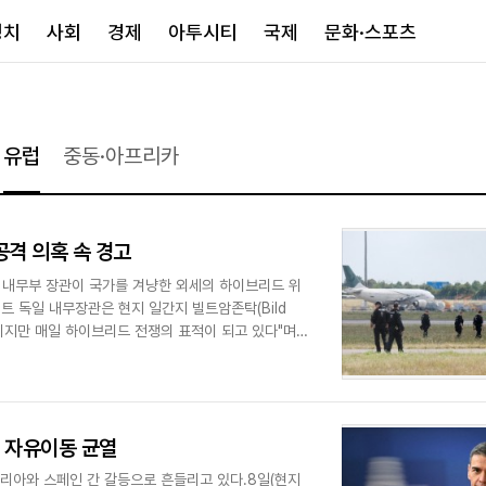
정치
사회
경제
아투시티
국제
문화·스포츠
경제
아투시티
국제
유럽
중동·아프리카
경제일반
종합
세계일반
정책
메트로
아시아·호주
금융·증권
경기·인천
북미
공격 의혹 속 경고
산업
세종·충청
중남미
IT·과학
영남
유럽
 내무부 장관이 국가를 겨냥한 외세의 하이브리드 위
 독일 내무장관은 현지 일간지 빌트암존탁(Bild
부동산
호남
중동·아프리
아니지만 매일 하이브리드 전쟁의 표적이 되고 있다"며
유통
강원
중기·벤처
제주
겐 자유이동 균열
인스타그램
탈리아와 스페인 간 갈등으로 흔들리고 있다.8일(현지