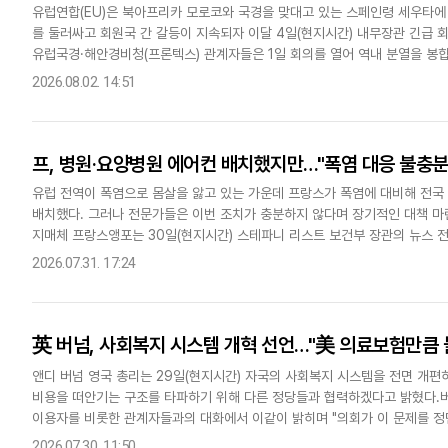
유럽연합(EU)은 북아프리카 모로코와 국경을 맞대고 있는 스페인령 세우타에
를 둘러싸고 회원국 간 갈등이 지속되자 이달 4일(현지시간) 내무장관 긴급 
유럽국경·해안경비청(프론텍스) 관계자들은 1일 회의를 열어 역내 분열을 봉
만장일치 의견으로 이같이 결정했다고 가디언이 보도했다.이 회의에..
2026.08.02. 14:51
프, 병원·요양병원 에어컨 배치했지만…"폭염 대응 불충분
유럽 전역이 폭염으로 몸살을 앓고 있는 가운데 프랑스가 폭염에 대비해 전국
배치했다. 그러나 전문가들은 이번 조치가 충분하지 않다며 장기적인 대책 마
지매체 프랑스앵포는 30일(현지시간) 스테파니 리스트 보건부 장관의 뉴스 전
의료기관에 3만3000대의 에어컨을 긴급 배치했다고 보도했다.리스트 장..
2026.07.31. 17:24
英 버넘, 사회복지 시스템 개혁 선언…"美 의료보험만큼 
앤디 버넘 영국 총리는 29일(현지시간) 자국의 사회복지 시스템을 전면 
비용을 떠안기는 구조를 타파하기 위해 다른 정당들과 협력하겠다고 밝혔다.버
이용자를 비롯한 관계자들과의 대화에서 이같이 밝히며 "의회가 이 문제를 정
라고 말했다고 로이터 통신이 보도했다.사회돌봄 제도를 증세 없이 개혁할..
2026.07.30. 11:50