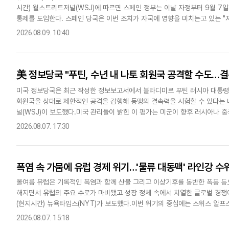
시간) 월스트리트저널(WSJ)에 따르면 스페인 정부는 이날 자정부터 9월 7
다국어뉴스
ENGLISH
Tiếng Việt
中文
통제를 도입한다. 스페인 당국은 이번 조치가 자국에 영향을 미치는고 있는 "
이번 갈등의 발단은 북아프리카 스페인령 세우타 국경으로 모로코..
2026.08.09. 10:40
美 정보당국 "푸틴, 수년 내 나토 회원국 공격할 수도…결
미국 정보당국은 최근 작성한 정보보고서에서 블라디미르 푸틴 러시아 대통령이
회원국을 상대로 제한적인 공격을 감행해 동맹의 결속력을 시험할 수 있다는 
널(WSJ)이 보도했다.미국 관리들이 밝힌 이 평가는 미군이 향후 러시아나 
가 부족한 상황에서 나왔다.미국은 러시아의 침공에 맞서고 있는 우크라이..
2026.08.07. 17:30
폭염 속 가뭄에 유럽 경제 위기…'물류 대동맥' 라인강 수
올여름 유럽은 기록적인 폭염과 함께 산불 그리고 이상기후를 동반한 폭풍 등
해지면서 유럽의 주요 수로가 마비됐고 성장 정체 속에서 치열한 글로벌 경쟁
(현지시간) 뉴욕타임스(NYT)가 보도했다.이번 위기의 중심에는 스위스 알
있다. 이는 유럽 전역의 무역과 산업의 기반이 되는 핵심 수로다. 매년..
2026.08.07. 15:18