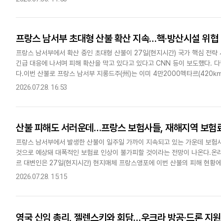
프랑스 남서부 초대형 산불 확산 지속…핵·방산시설 위협
프랑스 남서부에서 확산 중인 초대형 산불이 27일(현지시간) 국가 핵심 전략
긴급 대응에 나서며 피해 확산을 막고 있다고 있다고 CNN 등이 보도했다. 
다.이번 산불로 프랑스 남서부 지롱드주(州)는 이미 4만2000헥타르(420㎢
했다. 이는 프랑스 수도 파리 면적의 약 4배에 해당하는 규모다..
2026.07.28. 16:53
산불 피해도 서러운데…프랑스 보험사들, 재해지역 보험료
프랑스 남서부에서 발생한 산불이 일주일 가까이 지속되고 있는 가운데 보험사
것으로 예상돼 대폭적인 보험료 인상이 불가피할 것이라는 전망이 나온다.온
르 대변인은 27일(현지시간) 현지매체 프랑스앵포에 이번 산불의 피해 현황에
입었다"며 "이들 지역에 수십만 유로의 보상을 해야 한다"고 밝혔다.뒤라푸..
2026.07.28. 15:15
영국 신임 총리, 젤렌스키와 회담…우크라 방공·드론 지원