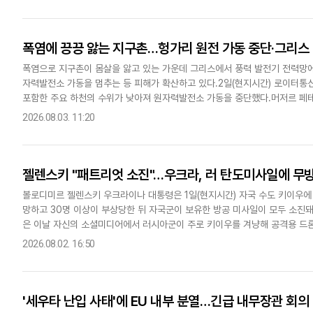
폭염에 끙끙 앓는 지구촌…헝가리 원전 가동 중단·그리스
폭염으로 지구촌이 몸살을 앓고 있는 가운데 그리스에서 풍력 발전기 전력망에
자력발전소 가동을 멈추는 등 피해가 확산하고 있다.2일(현지시간) 로이터
포함한 주요 하천의 수위가 낮아져 원자력발전소 가동을 중단했다.머저르 페테
처음으로 팍스 원자력발전소가 가동을 멈춘다"며 "앞으로 5일이 중대한 고..
2026.08.03. 11:20
젤렌스키 "패트리엇 소진"…우크라, 러 탄도미사일에 무
볼로디미르 젤렌스키 우크라이나 대통령은 1일(현지시간) 자국 수도 키이우에
망하고 30명 이상이 부상당한 뒤 자국군이 보유한 방공 미사일이 모두 소진
은 이날 자신의 소셜미디어에서 러시아군이 주로 키이우를 겨냥해 공격용 드론 
발을 발사했다고 전했다.그는 "탄도미사일이 단 1발 요격됐는데 이는 요격..
2026.08.02. 16:50
'세우타 난입 사태'에 EU 내부 분열…긴급 내무장관 회의