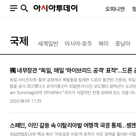
오피니언
오피니언
정치
사회
국제
세계일반
아시아·호주
북미
중남미
사설
정치일반
사회일반
칼럼·기고
청와대
사건·사고
기자의 눈
국회·정당
법원·검찰
獨 내무장관 "독일, 매일 '하이브리드 공격' 표적"…드론 
피플
북한
교육·행정
외교
노동·복지·환경
독일 라이프치히-할레 공항에서 폭발물을 탑재한 드론이 발견된 가운데, 독일
협을 공식 경고했다고 로이터통신이 9일(현지시간) 보도했다.알렉산더 도브린트
국방
보건·의학
am Sonntag)과의 인터뷰에서 "우리가 직접적인 전쟁 상태에 있는 것을 
정부
"독일을 불안정하게 만들거나 직접적인 피해를 주려는 외세의 간첩 활..
2026.08.09. 11:29
스페인, 이민 갈등 속 이탈리아발 여행객 국경 통제…솅
SNS
뉴스스탠드
네이버블로그
아투TV(유튜브)
페이스북
유럽연합(EU)의 핵심 축인 '자유로운 이동'의 원칙이 이민 정책을 둘러싼 이