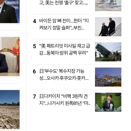
고, 美는 전쟁 ‘출구’ 찾고…..
패밀리사이트
마켓파워
아투TV
대학동문골프최강전
바이든 암 뼈 전이…헌터 “지
4
켜보기 정말 슬퍼”...부친..
“美 패트리엇 미사일 재고 급
5
감…동북아 방위 공백 우려”
日‘부수도’ 복수지정 가능
6
성…오사카·후쿠오카·홋카이
도 유..
日다카이치 “비핵 3원칙 견
7
지”…나가사키 원폭81년 “마..