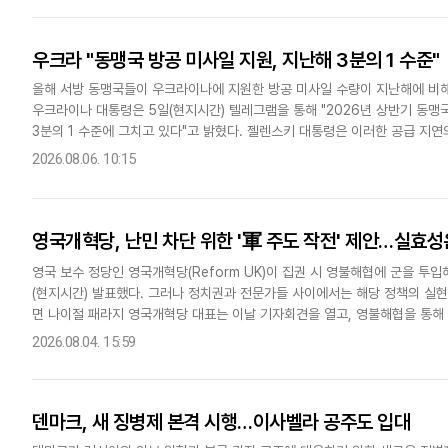
우크라 "동맹국 방공 미사일 지원, 지난해 3분의 1 수준"
올해 서방 동맹국들이 우크라이나에 지원한 방공 미사일 수량이 지난해에 비
우크라이나 대통령은 5일(현지시간) 텔레그램을 통해 "2026년 상반기 동맹
3분의 1 수준에 그치고 있다"고 밝혔다. 젤렌스키 대통령은 이러한 공급 지
는 한편, 종전 협상에서 우크라이나에 양보를 유도하려는 정치적 의도..
2026.08.06. 10:15
영국개혁당, 난민 차단 위한 '軍 주도 작전' 제안…실효성
영국 보수 정당인 영국개혁당(Reform UK)이 집권 시 영불해협에 군을 투
(현지시간) 발표했다. 그러나 정치권과 전문가들 사이에서는 해당 정책의 실
면 나이절 패라지 영국개혁당 대표는 이날 기자회견을 열고, 영불해협을 통해
돌려보내는 내용의 '포트리스 작전(Operation Fortress)..
2026.08.04. 15:59
덴마크, 새 징병제 본격 시행…이사벨라 공주도 입대