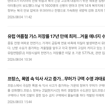
덴마크가 러시아의 안보 위협과 북극 긴장 고조에 대응하기 위한 새로운 징병
이터통신이 보도했다.이날 약 1600명의 신병이 덴마크 전역 14개 복무지에
정부는 북극 안보 압박과 우크라이나 전쟁으로 가속화된 국방력 강화 조치의 일
개월로 연장, 여성에 대한 의무 복무 대상 확대, 연간 징집 인원..
2026.08.04. 11:42
유럽 여름철 가스 저장률 17년 만에 최저…겨울 에너지 
중동 전쟁 여파로 천연가스 가격이 급등해 연료 비축에 차질이 발생하면서 유
다. 난방 수요가 증가하는 겨울철을 앞두고 각국 정부의 고심이 커지고 있는 
유럽연합(EU) 저장시설의 천연가스 저장률은 이달 초 기준 57.1%로, 관련 
수치를 기록했다. 최근 5년 평균치인 74%를 밑돌았다...
2026.08.04. 10:34
프랑스, 폭염 속 익사 사고 증가…무허가 구역 수영 과태
프랑스에서 극심한 폭염 속 익사 사고가 증가하는 가운데 정부가 무허가 구역
를 강화했다.프랑스 정부는 2일(현지시간) 파리 경찰청과 수도권인 일드프랑
구역이나 적색 깃발이 꽂힌 입수 금지 구역에서 물놀이를 하다 적발된 이에게
날부터 발효하기로 발표했다고 현지매체 프랑스앵포가 보도했다.일드프랑스 주
2026.08.03. 15:44