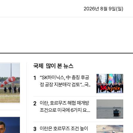
2026년 8월 9일(일)
문화·스포츠
최신
전체
방송
지면보기
가요
구독신청
국제
많이 본 뉴스
영화
First Edition
“SK하이닉스, 中 충칭 후공
1
문화
후원하기
정 공장 지분매각 검토”…국..
카
종교
제보24시
스포츠
알립니다
이란, 호르무즈 해협 재개방
2
여행
조건으로 미국에 6가지 요
구..
이란은 호르무즈 조건 높이
3