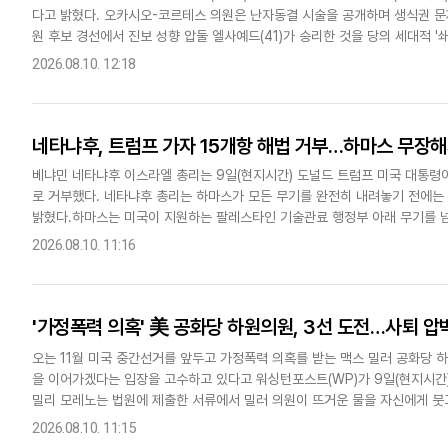
다고 밝혔다. 오카시오-코르테스 의원은 난자동결 시술을 공개하며 생식권 
다국어뉴스
ENGLISH
Tiếng Việt
中文
원 후보 경선에서 진보 성향 압둘 엘사예드(41)가 승리한 것을 당의 세대적 '쇄신
통령은 지난 7일 엘사예드 후보와 경선 경쟁자 헤일리 스티븐..
2026.08.10. 12:18
네타냐후, 트럼프 가자 15개항 해법 거부…하마스 무장해
베냐민 네타냐후 이스라엘 총리는 9일(현지시간) 도널드 트럼프 미국 대통령
로 거부했다. 네타냐후 총리는 하마스가 모든 무기를 완전히 내려놓기 전에
밝혔다.하마스는 미국이 지원하는 팔레스타인 기술관료 행정부 아래 무기를 
와 공격 중단이 먼저 이행돼야 한다는 입장이다. 이에 따라 하마스 무장해제와.
2026.08.10. 11:16
'가정폭력 의혹' 美 공화당 하원의원, 3선 도전…사퇴 압
오는 11월 미국 중간선거를 앞두고 가정폭력 의혹를 받는 맥스 밀러 공화당 
을 이어가겠다는 입장을 고수하고 있다고 워싱턴포스트(WP)가 9일(현지시간)
밀리 모레노는 법원에 제출한 서류에서 밀러 의원이 뜨거운 물을 자신에게 붓고
이 쇄골 골절을 입었다고 주장했다. 이에 대해 밀러 의원은 "정..
2026.08.10. 11:15