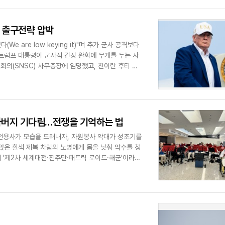
프 출구전략 압박
 are low keying it)"며 추가 군사 공격보다
트럼프 대통령이 군사적 긴장 완화에 무게를 두는 사
보회의(SNSC) 사무총장에 임명했고, 친이란 후티 반
 아버지 기다림…전쟁을 기억하는 법
참전용사가 모습을 드러내자, 자원봉사 악대가 성조기를
앉은 흰색 제복 차림의 노병에게 몸을 낮춰 악수를 청
 '제2차 세계대전·진주만·패트릭 로이드·해군'이라는