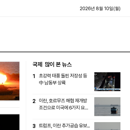
2026년 8월 10일(월)
문화·스포츠
최신
전체
방송
지면보기
가요
구독신청
국제
많이 본 뉴스
영화
First Edition
초강력 태풍 돌핀 저장성 등
1
문화
후원하기
中 남동부 상륙
카
종교
제보24시
스포츠
알립니다
이란, 호르무즈 해협 재개방
2
여행
조건으로 미국에 6가지 요
구..
트럼프, 이란 추가공습 유보...
3