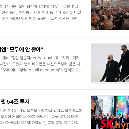
둘러싼 이란·오만 협상이 합의에 "매우 근접했다"고
 전쟁 종식, 해상봉쇄·제재 해제 등 추가 조건을 내걸
란, 美에 MOU 위반 배상 요구아라그치 장관은 이란과
면엔 "모두에 안 좋아"
 "정말 힘들다(really tough)"며 "지켜보기가
일(현지시간) 보도했다.헌터 바이든은 부친으로부터 받은 사
 아니다(No on all accounts)"라면서도 도
엔 54조 투자
포함한 복수의 사업 옵션을 검토하고 있다고 블룸버그통
 후공정 거점이다. SK하이닉스는 중국 공장에 대한
.◇ 블룸버그 "SK하이닉스, 충칭 공장 지분 매각