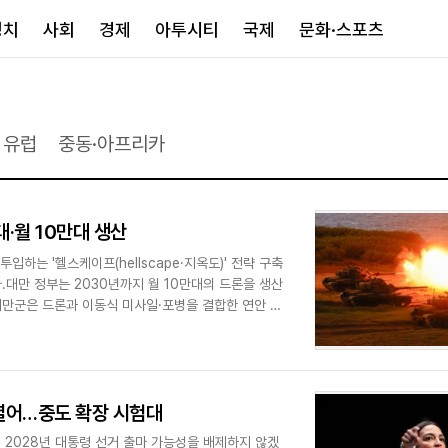
정치
사회
경제
아투시티
국제
문화·스포츠
경제
아투시티
국제
유럽
중동·아프리카
경제일반
종합
세계일반
정책
메트로
아시아·호주
금융·증권
경기·인천
북미
대·월 10만대 생산
산업
세종·충청
중남미
IT·과학
영남
유럽
하는 '헬스케이프(hellscape·지옥도)' 전략 구축
.대만 정부는 2030년까지 월 10만대의 드론을 생산
부동산
호남
중동·아프리
 대만군은 드론과 이동식 미사일·포병을 결합한 연안 방
유통
강원
중기·벤처
제주
 열어…중도 확장 시험대
인스타그램
 2028년 대통령 선거 출마 가능성을 배제하지 않겠