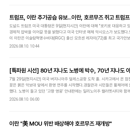
트럼프, 이란 추가공습 유보...이란, 호르무즈 쥐고 트럼
도널드 트럼프 미국 대통령은 9일(현지시간) 이란에 대해 "로키로 대응하고 있다(We
경제적 압박을 이어갈 뜻을 밝혔다고 미국 인터넷 매체 악시오스가 보도했다.
이 이란은 이슬람혁명수비대(IRGC) 출신 모흐센 레자이(72)를 최고 국가안
군은 사우디아라비아와 예멘 홍해 연안에 대한 공격..
2026.08.10. 10:44
[특파원 시선] 80년 지나도 노병에 박수, 70년 지나도
7월 29일(현지시간) 미국 버지니아주 덜레스공항 도착 홀. 시카고에서 온 
꽂은 붉은 악보대 앞에서 환영 연주를 시작했다.경찰관과 시민들은 휠체어에 
했다. 노병이 들고 있던 '고향 영웅' 안내판에는 일리노이주 캘러멧시티와 함께
참전 이력이 적혀 있었다. 악대는 연주를 이어갔고 주변 사람들..
2026.08.10. 06:00
이란 "美 MOU 위반 배상해야 호르무즈 재개방"