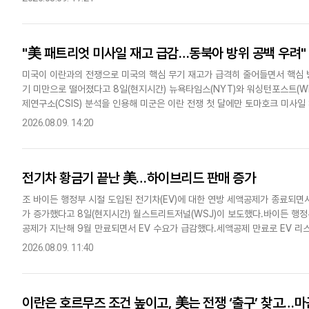
"美 패트리엇 미사일 재고 급감…동북아 방위 공백 우려"
미국이 이란과의 전쟁으로 미국의 핵심 무기 재고가 급격히 줄어들면서 핵심 방공
기 미만으로 떨어졌다고 8일(현지시간) 뉴욕타임스(NYT)와 워싱턴포스트(W
제연구소(CSIS) 분석을 인용해 미군은 이란 전쟁 첫 달에만 토마호크 미사
(THAAD·사드) 요격 미사일 1000발 이상, 전술 탄도미사일 13..
2026.08.09. 14:20
전기차 황금기 끝난 美…하이브리드 판매 증가
조 바이든 행정부 시절 도입된 전기차(EV)에 대한 연방 세액공제가 종료되면서
가 증가했다고 8일(현지시간) 월스트리트저널(WSJ)이 보도했다.바이든 행정부
공제가 지난해 9월 만료되면서 EV 수요가 급감했다.세액공제 만료로 EV 리스
직전 EV 리스료는 평균 월 538달러(약 76만원)까..
2026.08.09. 11:40
이란은 호르무즈 조건 높이고, 美는 전쟁 ‘출구’ 찾고…마