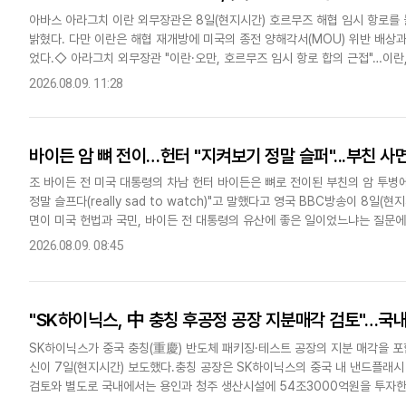
아바스 아라그치 이란 외무장관은 8일(현지시간) 호르무즈 해협 임시 항로를 
밝혔다. 다만 이란은 해협 재개방에 미국의 종전 양해각서(MOU) 위반 배상과
었다.◇ 아라그치 외무장관 "이란·오만, 호르무즈 임시 항로 합의 근접"…이
오만이 호르무즈 해협의 법적 관리체계와 선박 항로를 협상하..
2026.08.09. 11:28
바이든 암 뼈 전이…헌터 "지켜보기 정말 슬퍼"...부친 사
조 바이든 전 미국 대통령의 차남 헌터 바이든은 뼈로 전이된 부친의 암 투병에 대해
정말 슬프다(really sad to watch)"고 말했다고 영국 BBC방송이 8
면이 미국 헌법과 국민, 바이든 전 대통령의 유산에 좋은 일이었느냐는 질문에 "모두
널드 트럼프 대통령이 정치적..
2026.08.09. 08:45
"SK하이닉스, 中 충칭 후공정 공장 지분매각 검토"…국내
SK하이닉스가 중국 충칭(重慶) 반도체 패키징·테스트 공장의 지분 매각을 
신이 7일(현지시간) 보도했다.충칭 공장은 SK하이닉스의 중국 내 낸드플래시
검토와 별도로 국내에서는 용인과 청주 생산시설에 54조3000억원을 투자한다
검토…가치 30억달러 거론"블룸버그는 소식통들을 인용해 SK하이닉스..