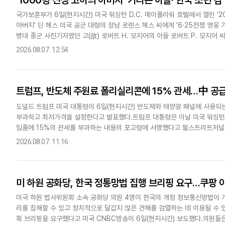
'1000명 전쟁 고아의 아버지' 기리는 아들·'한국 소년 킴
국가보훈부가 6일(현지시간) 미국 워싱턴 D.C. 메이플라워 호텔에서 열린 '
아버지' 딘 헤스 미국 공군 대령의 장남 로렌스 헤스 씨에게 '6·25전쟁 영웅
병대 종군 사진기자였던 고(故) 로버트 H. 모지어의 아들 로버트 P. 모지어 씨
찾아달라고 호소했다.강윤진 국가보훈부 차관은..
2026.08.07. 12:54
트럼프, 반도체 주원료 폴리실리콘에 15% 관세…中 공
도널드 트럼프 미국 대통령이 6일(현지시간) 반도체와 태양광 패널에 사용되는
부과하고 최저가격을 설정한다고 발표했다.트럼프 대통령은 이날 미국 워싱턴 D
입품에 15%의 관세를 부과하는 내용의 포고령에 서명했다고 월스트리트저널(W
터 발효되며 미국에 제조 시설을 건설하기로 약속하는 기업은 관세..
2026.08.07. 11:16
미 하원 공화당, 한국 정통망법 집행 브리핑 요구…쿠팡 
미국 하원 법사위원회 소속 공화당 의원 4명이 한국의 개정 정보통신망법이 
리를 침해할 수 있고 정치적으로 달갑지 않은 견해를 검열하는 데 이용될 수 
획 브리핑을 요구했다고 미국 CNBC방송이 6일(현지시간) 보도했다.의원들은