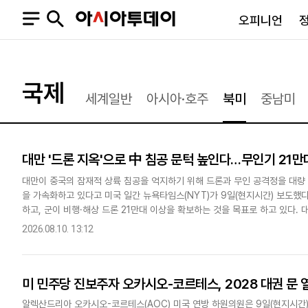
오피니언
오피니언
정치
사회
국제
세계일반
아시아·호주
북미
중남미
사설
정치일반
사회일반
칼럼·기고
청와대
사건·사고
기자의 눈
국회·정당
법원·검찰
대만 '드론 지옥'으로 中 침공 문턱 높인다…무인기 21만
피플
북한
교육·행정
외교
노동·복지·환경
대만이 중국의 잠재적 상륙 침공을 억지하기 위해 드론과 무인 공격정을 대량 투입
을 가속화하고 있다고 미국 일간 뉴욕타임스(NYT)가 9일(현지시간) 보도했다
국방
보건·의학
하고, 군이 비행·해상 드론 21만대 이상을 확보하는 것을 목표로 하고 있다.
정부
어 체계도 구축하고 있지만, 전문가들은 군 조직·훈..
2026.08.10. 13:12
미 민주당 진보주자 오카시오-코르테스, 2028 대권 문
SNS
뉴스스탠드
네이버블로그
아투TV(유튜브)
페이스북
알렉산드리아 오카시오-코르테스(AOC) 미국 연방 하원의원은 9일(현지시간)