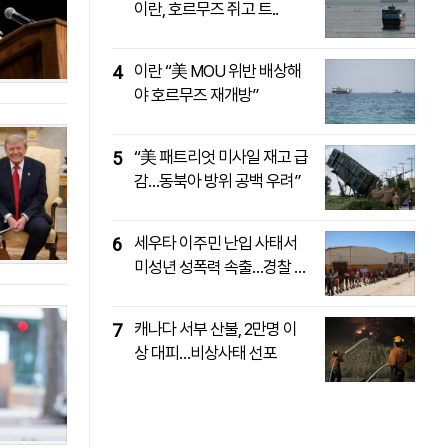
이란, 호르무즈 쥐고 트..
패밀리사이트
마켓파워
아투TV
대학동문골프최강전
이란 “美 MOU 위반 배상해
4
야 호르무즈 재개방”
“美 패트리엇 미사일 재고 급
5
감…동북아 방위 공백 우려”
세우타 이주민 난입 사태서
6
미성년 성폭력 속출…경찰 수
사..
캐나다 서부 산불, 2만명 이
7
상 대피…비상사태 선포