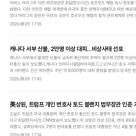
아바스 아라그치 이란 외무장관은 8일(현지시간) 호르무즈 해협 임시 항로를 
밝혔다. 다만 이란은 해협 재개방에 미국의 종전 양해각서(MOU) 위반 배상과
었다.아라그치 장관은 이란과 오만이 호르무즈 해협의 법적 관리체계와 선박 
했다. 아라그치 장관은 이란이 기존 통항분리제도(TSS)를 더..
2026.08.09. 17:55
캐나다 서부 산불, 2만명 이상 대피…비상사태 선포
캐나다 서부에서 발생한 산불이 급속히 확산하며 주택이 붕괴해 2만명 이상이 
터통신 등이 보도했다.캐나다 브리티시컬럼비아주(B.C.) 오카나간 호수 서쪽
과 서머랜드 인근 피치랜드 주민 약 8000명이 대피 명령을 받았다.당국은 
못한 상태다.이번 산불 가운데 하나인 B.C. 오카나간 지역 발드..
2026.08.09. 17:45
美상원, 트럼프 개인 변호사 토드 블랜치 법무장관 인준 
도널드 트럼프 미국 대통령의 개인 변호사 출신인 토드 블랜치 법무장관 후보
다고 8일(현지시간) CNN방송이 보도했다.미 상원은 찬성 50표, 반대 49
대했고, 공화당에서도 2명이 반대표를 던졌다.트럼프 대통령은 지난 4월 팸 
이후에는 트럼프 대통령의 정적들에 대한 보복성 조사 강화 및 트..
2026.08.09. 17:24