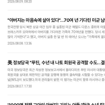
2026.08.09. 08:20
"아버지는 마음속에 살아 있다"…70여 년 기다린 미군 남
한국전쟁 당시 북한 상공 야간 임무 중 실종된 미군 해럴드 다운스 중위의 아들
브래스카주 오마하에서 아버지를 기다려온 가족의 70여년을 전했다. 당시 세
많이 기억한다"고 했고, 아버지 실종 한 달 반 뒤 태어난 도나는 "가족에게 
훈부와 미국 국방부(전쟁부) 전쟁포로·실종자 확인국(Defe..
2026.08.08. 13:36
美 정보당국 "푸틴, 수년 내 나토 회원국 공격할 수도…결
미국 정보당국은 최근 작성한 정보보고서에서 블라디미르 푸틴 러시아 대통령이
회원국을 상대로 제한적인 공격을 감행해 동맹의 결속력을 시험할 수 있다는 
널(WSJ)이 보도했다.미국 관리들이 밝힌 이 평가는 미군이 향후 러시아나 
가 부족한 상황에서 나왔다.미국은 러시아의 침공에 맞서고 있는 우크라이..
2026.08.07. 17:30