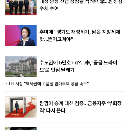
대장·중장 진급 장성들 격려한 李…삼정검
수치 수여
추미애 “경기도 재정위기, 낡은 지방세제
탓…뜯어고쳐야”
수도권에 5만호+α?…李, ‘공급 드라이
브’로 민심 달래기
LH 사장 "역세권에 고품질 임대주택 공급 속도"
깜깜이 승계 대신 검증…금융지주 ‘부회장
직’ 다시 뜬다