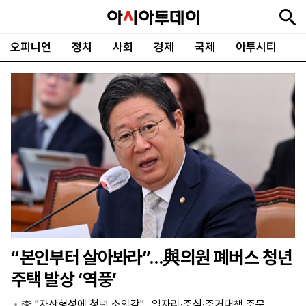
오피니언
정치
사회
경제
국제
아투시티
뉴
최
속
정
사
경
국
오
피
아
문
포
스
신
보
치
회
제
제
피
플
투
화
토
니
시
·
언
티
스
포
츠
ENGLISH
中
Tiếng
文
Việt
“본인부터 살아봐라”…與의원 폐버스 청년
지
신
후
제
회
앱
주택 발상 ‘역풍’
면
문
원
보
사
설
보
구
하
24
소
치
李 "자산형성에 청년 소외감"…일자리·주식·주거대책 주문
기
독
기
시
개