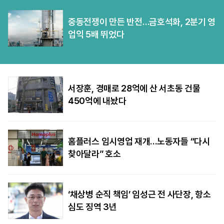
중동전쟁이 만든 반전…금호석화, 2분기 영
업익 5배 뛰었다
서장훈, 경매로 28억에 산 서초동 건물
450억에 내놨다
홈플러스 임시영업 재개…노동자들 “다시
찾아달라” 호소
‘채상병 순직 책임’ 임성근 전 사단장, 항소
심도 징역 3년