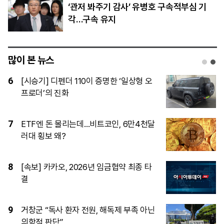
‘관저 봐주기 감사’ 유병호 구속적부심 기
각…구속 유지
많이 본 뉴스
1
[단독]15사단 ‘투표권 미보장’…초급간부
들이 질책 두려워 ‘자체누락’
2
LG AI 파운데이션 모델 ‘엑사원’, 美·中 제
치고 세계 최고 성능 입증
3
서장훈 서초동 빌딩 450억 매물로…26년
만에 16배 시세차익 기대
4
[체험기] 삼성 비스포크 로봇청소기…‘청
소로부터의 자유’ 얼마나 가능할까