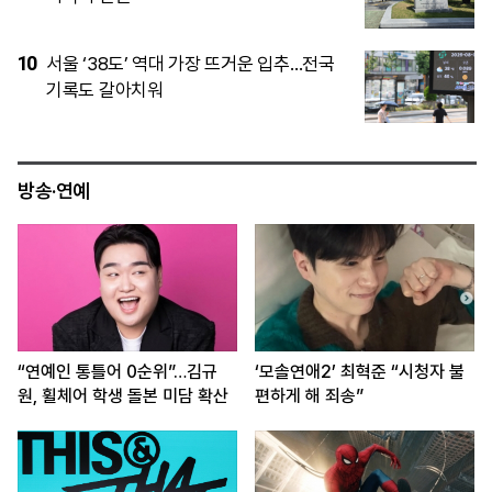
5
“롯데 야구보러 헌혈했는데”…폭취에 대체
혜택 없어 비판일자 재지급 검토
방송·연예
“연예인 통틀어 0순위”…김규
‘모솔연애2’ 최혁준 “시청자 불
원, 휠체어 학생 돌본 미담 확산
편하게 해 죄송”