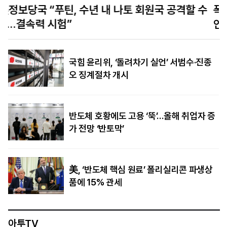
수
폭염 속 가뭄에 유럽 경제 위기…‘물류 대동맥’ 라
인강 수위 사상 최저
국힘 윤리위, ‘돌려차기 실언’ 서범수·진종
오 징계절차 개시
반도체 호황에도 고용 ‘뚝’…올해 취업자 증
가 전망 ‘반토막’
美, ‘반도체 핵심 원료’ 폴리실리콘 파생상
품에 15% 관세
아투TV