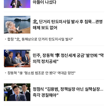
아들이 나섰다
北, 단거리 탄도미사일 발사 후 침묵…관영
매체 보도 없어
합참 "北, 동해상으로 단거리 탄도미사일 발사"
민주, 장동혁 ‘李 정신세계 궁금’ 발언에 “악
의적 정치공세”
장동혁 "李 '형소법 법조문 안 봤다' 역대급 망언"
정점식 “김용범, 정책실장 아닌 실책실장…
즉각 경질해야”