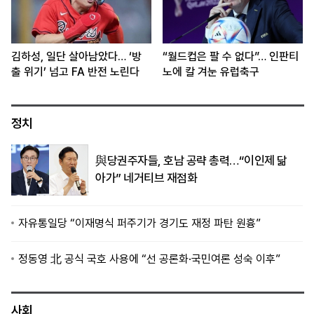
김하성, 일단 살아남았다… ‘방
“월드컵은 팔 수 없다”… 인판티
출 위기’ 넘고 FA 반전 노린다
노에 칼 겨눈 유럽축구
정치
與당권주자들, 호남 공략 총력…“이인제 닮
아가” 네거티브 재점화
자유통일당 “이재명식 퍼주기가 경기도 재정 파탄 원흉”
정동영 北 공식 국호 사용에 “선 공론화·국민여론 성숙 이후”
사회