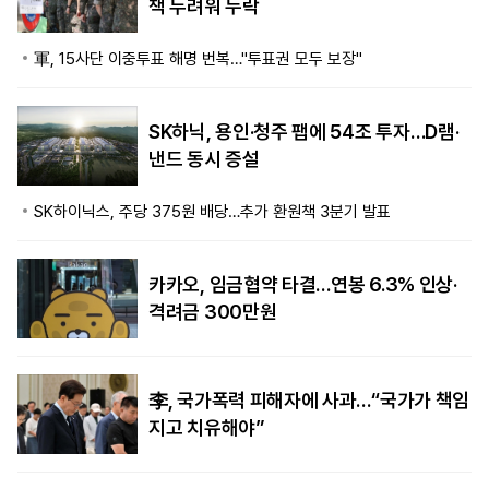
책 두려워 누락
軍, 15사단 이중투표 해명 번복…"투표권 모두 보장"
SK하닉, 용인·청주 팹에 54조 투자…D램·
낸드 동시 증설
SK하이닉스, 주당 375원 배당…추가 환원책 3분기 발표
카카오, 임금협약 타결…연봉 6.3% 인상·
격려금 300만원
李, 국가폭력 피해자에 사과…“국가가 책임
지고 치유해야”