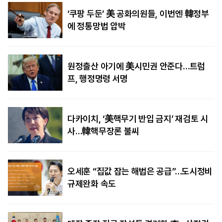
‘쿠팡 두둔’ 美 공화의원들, 이번엔 韓정부
에 정통망법 압박
원정출산 아기에 美시민권 안준다…트럼
프, 행정명령 서명
다카이치, ‘美핵무기 반입 금지’ 재검토 시
사…韓핵무장론 불씨
오세훈 “집값 잡는 해법은 공급”…도시정비
규제완화 속도