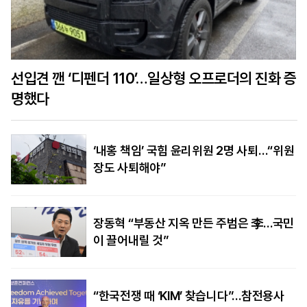
선입견 깬 ‘디펜더 110’…일상형 오프로더의 진화 증
명했다
‘내홍 책임’ 국힘 윤리위원 2명 사퇴…“위원
장도 사퇴해야”
장동혁 “부동산 지옥 만든 주범은 李…국민
이 끌어내릴 것”
“한국전쟁 때 ‘KIM’ 찾습니다”…참전용사