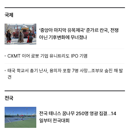
국제
‘중앙아 마지막 유목제국’ 준가르 칸국, 전쟁
아닌 기후변화에 무너졌나
CXMT 이어 로봇 기업 유니트리도 IPO 기염
태국 학교서 총기 난사, 용의자 포함 7명 사망…조부모 숨진 채 발
견
전국
전국 테니스 꿈나무 250명 영광 집결…14
일부터 전국대회