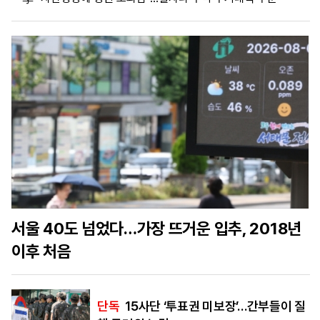
마
운
대
켓
세
학
파
동
워
문
골
프
서울 40도 넘었다…가장 뜨거운 입추, 2018년
이후 처음
단독
15사단 ‘투표권 미보장’…간부들이 질