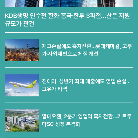
KDB생명 인수전 한화·흥국·한투 3파전…산은 지원
규모가 관건
재고손실에도 흑자전환…롯데케미칼, 고부
가·사업재편으로 체질 개선
진에어, 상반기 최대 매출에도 영업 손실…
고유가 타격
알테오젠, 2분기 영업익 흑자전환…키트루
다SC 성장 본격화