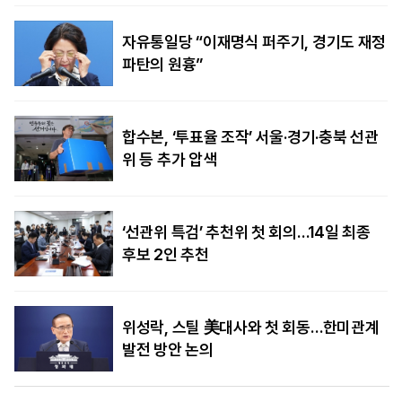
자유통일당 “이재명식 퍼주기, 경기도 재정
파탄의 원흉”
합수본, ‘투표율 조작’ 서울·경기·충북 선관
위 등 추가 압색
‘선관위 특검’ 추천위 첫 회의…14일 최종
후보 2인 추천
위성락, 스틸 美대사와 첫 회동…한미관계
발전 방안 논의