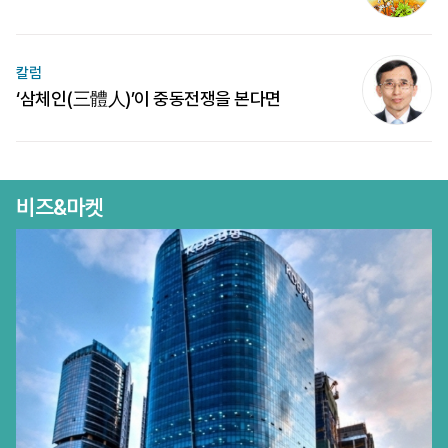
칼럼
‘삼체인(三體人)’이 중동전쟁을 본다면
비즈&마켓