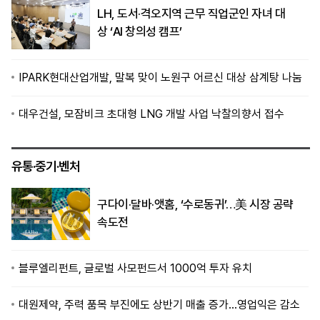
LH, 도서·격오지역 근무 직업군인 자녀 대
상 ‘AI 창의성 캠프’
IPARK현대산업개발, 말복 맞이 노원구 어르신 대상 삼계탕 나눔
대우건설, 모잠비크 초대형 LNG 개발 사업 낙찰의향서 접수
유통·중기·벤처
구다이·달바·앳홈, ‘수로동귀’…美 시장 공략
속도전
블루엘리펀트, 글로벌 사모펀드서 1000억 투자 유치
대원제약, 주력 품목 부진에도 상반기 매출 증가…영업익은 감소