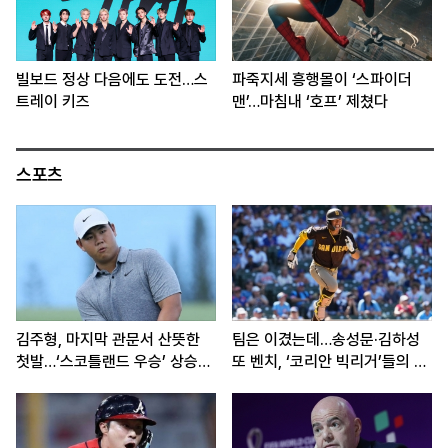
빌보드 정상 다음에도 도전…스
파죽지세 흥행몰이 ‘스파이더
트레이 키즈
맨’…마침내 ‘호프’ 제쳤다
스포츠
김주형, 마지막 관문서 산뜻한
팀은 이겼는데…송성문·김하성
첫발…‘스코틀랜드 우승’ 상승세
또 벤치, ‘코리안 빅리거’들의 고
이어간다
민