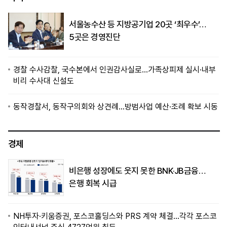
서울농수산 등 지방공기업 20곳 ‘최우수’…
5곳은 경영진단
경찰 수사감찰, 국수본에서 인권감사실로…가족상피제 실시·내부
비리 수사대 신설도
동작경찰서, 동작구의회와 상견례…방범사업 예산·조례 확보 시동
경제
비은행 성장에도 웃지 못한 BNK·JB금융…
은행 회복 시급
NH투자·키움증권, 포스코홀딩스와 PRS 계약 체결…각각 포스코