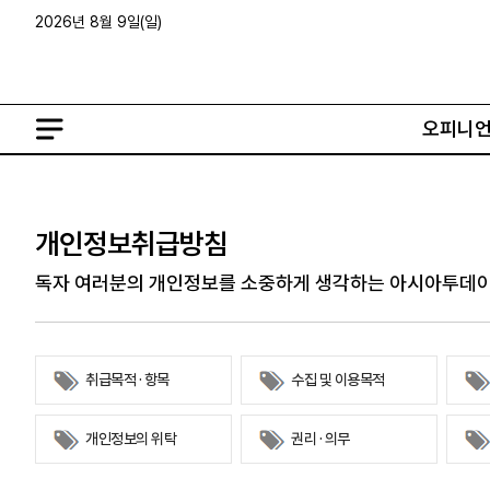
2026년 8월 9일(일)
오피니
오피니언
정치
사회
개인정보취급방침
사설
정치일반
사회일반
칼럼·기고
청와대
사건·사고
독자 여러분의 개인정보를 소중하게 생각하는 아시아투데
기자의 눈
국회·정당
법원·검찰
피플
북한
교육·행정
외교
노동·복지·환경
취급목적 · 항목
수집 및 이용목적
국방
보건·의학
개인정보의 위탁
권리 · 의무
정부