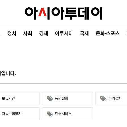
언
정치
사회
경제
아투시티
국제
문화·스포츠
경제
아투시티
국제
경제일반
종합
세계일반
정책
메트로
아시아·호주
이입니다.
금융·증권
경기·인천
북미
산업
세종·충청
중남미
IT·과학
영남
유럽
보유기간
동의철회
파기절차
부동산
호남
중동·아프리
자동수집장치
민원서비스
유통
강원
중기·벤처
제주