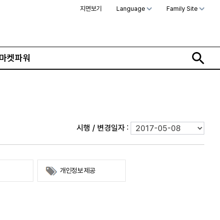
지면보기
Language
Family Site
마켓파워
문화·스포츠
최신
전체
방송
지면보기
시행 / 변경일자 :
가요
구독신청
영화
First Edition
문화
개인정보 제공
후원하기
카
종교
제보24시
스포츠
알립니다
여행