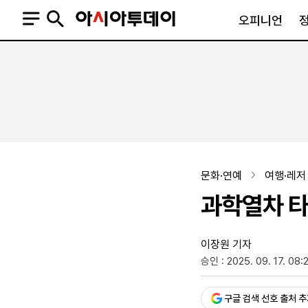
오피니언
오피니언
정치
사회
사설
정치일반
사회일반
칼럼·기고
청와대
사건·사고
기자의 눈
국회·정당
법원·검찰
피플
북한
교육·행정
문화·연예
여행·레저
외교
노동·복지·환경
과학열차 타
국방
보건·의학
정부
이장원 기자
승인 : 2025. 09. 17. 08:
SNS
뉴스스탠드
네이버블로그
아투TV(유튜브)
페이스북
구글 검색 선호 출처 