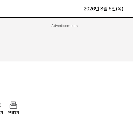
2026년 8월 6일(목)
Advertisements
문화·스포츠
최신
전체
방송
지면보기
가요
구독신청
영화
First Edition
문화
후원하기
카
종교
제보24시
스포츠
알립니다
여행
기
인쇄하기