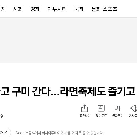
정치
사회
경제
아투시티
국제
문화·스포츠
경제
아투시티
국제
경제일반
종합
세계일반
정책
메트로
아시아·호주
금융·증권
경기·인천
북미
산업
세종·충청
중남미
IT·과학
영남
유럽
고 구미 간다…라면축제도 즐기고
부동산
호남
중동·아프리
유통
강원
중기·벤처
제주
29
공유하기
읽기모드
글자크기
기사듣
인스타그램
추가
Google 검색에서 아시아투데이 기사를 더 자주 볼 수 있습니다.