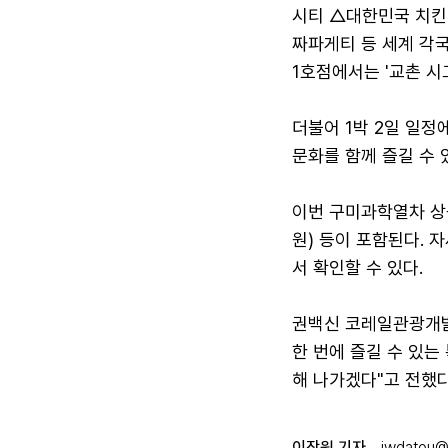
시티 △대한민국 치킨
짜파게티 등 세계 각국
1호점에서는 '교촌 시
더불어 1박 2일 일
문화를 함께 즐길 수 
이번 구미과학열차 상품
원) 등이 포함된다. 자
서 확인할 수 있다.
권백신 코레일관광개발
한 번에 즐길 수 있
해 나가겠다"고 전했다
이장원 기자
jwdatou@