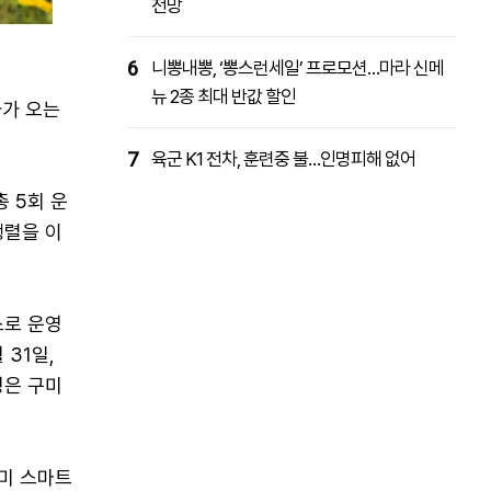
전망
6
니뽕내뽕, ‘뽕스런세일’ 프로모션…마라 신메
뉴 2종 최대 반값 할인
차가 오는
7
육군 K1 전차, 훈련중 불…인명피해 없어
 5회 운
행렬을 이
스로 운영
 31일,
정은 구미
구미 스마트