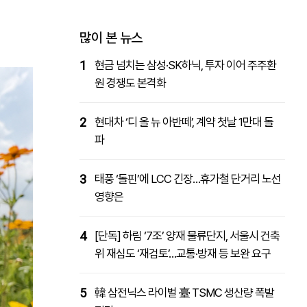
패밀리사이트
마켓파워
아투TV
대학동문골프최강전
많이 본 뉴스
1
현금 넘치는 삼성·SK하닉, 투자 이어 주주환
원 경쟁도 본격화
2
현대차 ‘디 올 뉴 아반떼’, 계약 첫날 1만대 돌
파
3
태풍 ‘돌핀’에 LCC 긴장…휴가철 단거리 노선
영향은
4
[단독] 하림 ‘7조’ 양재 물류단지, 서울시 건축
위 재심도 ‘재검토’…교통·방재 등 보완 요구
5
韓 삼전닉스 라이벌 臺 TSMC 생산량 폭발