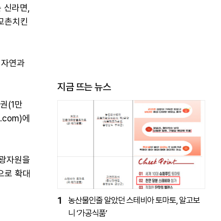
 신라면,
 교촌치킨
 자연과
지금 뜨는 뉴스
권(1만
.com)에
관광자원을
으로 확대
1
농산물인줄 알았던 스테비아 토마토, 알고보
니 ‘가공식품’