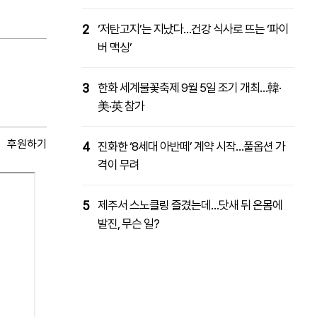
2
‘저탄고지’는 지났다…건강 식사로 뜨는 ‘파이
버 맥싱’
3
한화 세계불꽃축제 9월 5일 조기 개최…韓·
美·英 참가
후원하기
4
진화한 ‘8세대 아반떼’ 계약 시작…풀옵션 가
격이 무려
5
제주서 스노클링 즐겼는데…닷새 뒤 온몸에
발진, 무슨 일?