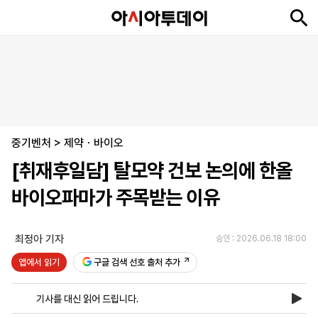
뉴
최
속
정
사
경
국
오
피
아
문
포
스
신
보
치
회
제
제
피
플
투
화
토
니
시
·
중기벤처
언
티
스
>
제약ㆍ바이오
포
[취재후일담] 탈모약 건보 논의에 한올
츠
바이오파마가 주목받는 이유
ENGLISH
中
Tiếng
文
Việt
최정아 기자
승인 : 2026.06.18 18:00
앱에서 읽기
구글 검색 선호 출처 추가
지
신
후
제
회
앱
면
문
원
보
사
설
기사를 대신 읽어 드립니다.
보
구
하
24
소
치
기
독
기
시
개