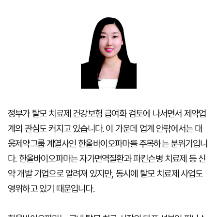
마
운
대
켓
세
학
파
동
워
문
골
프
정부가 탈모 치료제 건강보험 급여화 검토에 나서면서 제약업
계의 관심도 커지고 있습니다. 이 가운데 업계 안팎에서는 대
웅제약그룹 계열사인 한올바이오파마를 주목하는 분위기입니
다. 한올바이오파마는 자가면역질환과 파킨슨병 치료제 등 신
약 개발 기업으로 알려져 있지만, 동시에 탈모 치료제 사업도
영위하고 있기 때문입니다.