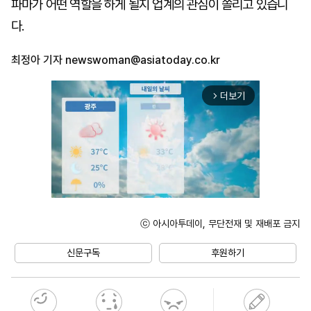
파마가 어떤 역할을 하게 될지 업계의 관심이 쏠리고 있습니
다.
최정아 기자
newswoman@asiatoday.co.kr
더보기
arrow_forward_ios
ⓒ 아시아투데이, 무단전재 및 재배포 금지
Unmute
신문구독
후원하기